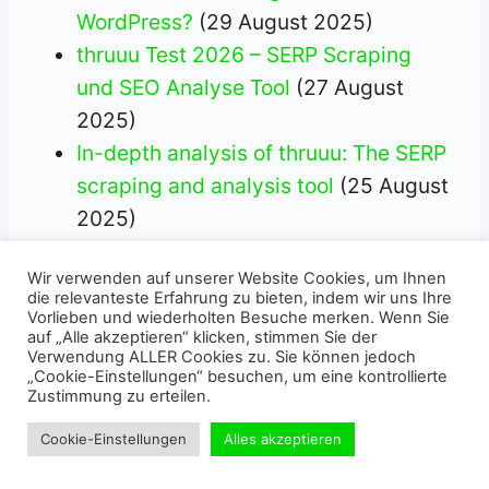
WordPress?
(29 August 2025)
thruuu Test 2026 – SERP Scraping
und SEO Analyse Tool
(27 August
2025)
In-depth analysis of thruuu: The SERP
scraping and analysis tool
(25 August
2025)
Linksgarden avis 2026 : test complet
Wir verwenden auf unserer Website Cookies, um Ihnen
de la plateforme de netlinking
(24
die relevanteste Erfahrung zu bieten, indem wir uns Ihre
August 2025)
Vorlieben und wiederholten Besuche merken. Wenn Sie
auf „Alle akzeptieren“ klicken, stimmen Sie der
Perfmatters : the Wordpress
Verwendung ALLER Cookies zu. Sie können jedoch
„Cookie-Einstellungen“ besuchen, um eine kontrollierte
optimization tool for improving site
Zustimmung zu erteilen.
speed?
(22 August 2025)
Cookie-Einstellungen
Alles akzeptieren
What is Google AMP?
(20 August
2025)