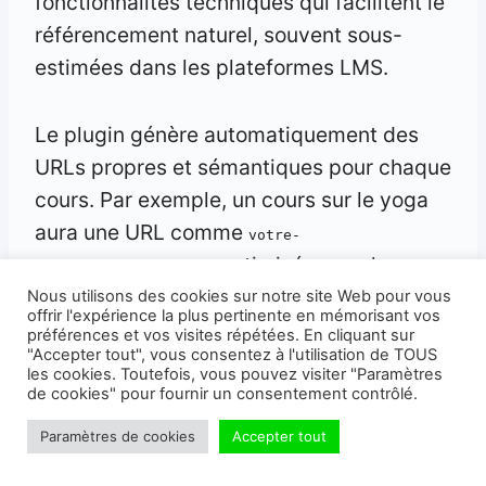
fonctionnalités techniques qui facilitent le
référencement naturel, souvent sous-
estimées dans les plateformes LMS.
Le plugin génère automatiquement des
URLs propres et sémantiques pour chaque
cours. Par exemple, un cours sur le yoga
aura une URL comme
votre-
, optimisée pour les
site.com/course/yoga
moteurs de recherche. Ces permaliens,
Nous utilisons des cookies sur notre site Web pour vous
offrir l'expérience la plus pertinente en mémorisant vos
combinés à une structure bien pensée,
préférences et vos visites répétées. En cliquant sur
"Accepter tout", vous consentez à l'utilisation de TOUS
offrent une base solide pour un bon
les cookies. Toutefois, vous pouvez visiter "Paramètres
référencement.
de cookies" pour fournir un consentement contrôlé.
Paramètres de cookies
Accepter tout