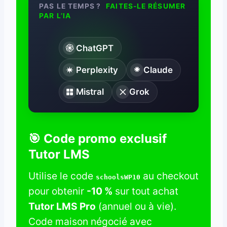
PAS LE TEMPS ?
FAITES-LE RÉSUMER
PAR L’IA
ChatGPT
Perplexity
Claude
Mistral
Grok
🎯 Code promo exclusif
Tutor LMS
Utilise le code
au checkout
schoolsWP10
pour obtenir
-10 %
sur tout achat
Tutor LMS Pro
(annuel ou à vie).
Code maison négocié avec