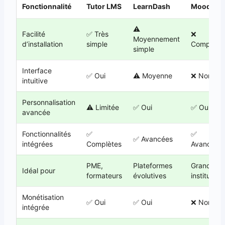
Fonctionnalité
Tutor LMS
LearnDash
Moodle
⚠️
Facilité
✅ Très
❌
Moyennement
d’installation
simple
Complexe
simple
Interface
✅ Oui
⚠️ Moyenne
❌ Non
intuitive
Personnalisation
⚠️ Limitée
✅ Oui
✅ Oui
avancée
Fonctionnalités
✅
✅
✅ Avancées
intégrées
Complètes
Avancées
PME,
Plateformes
Grandes
Idéal pour
formateurs
évolutives
institution
Monétisation
✅ Oui
✅ Oui
❌ Non
intégrée