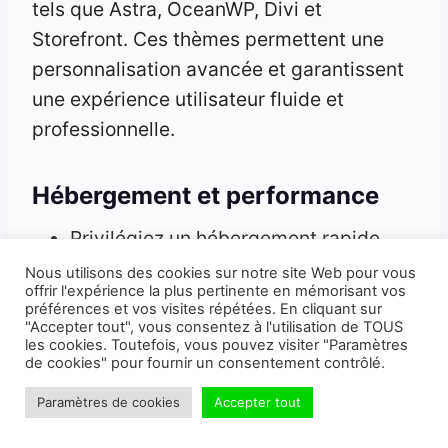
tels que Astra, OceanWP, Divi et
Storefront. Ces thèmes permettent une
personnalisation avancée et garantissent
une expérience utilisateur fluide et
professionnelle.
Hébergement et performance
Privilégiez un hébergement rapide
(
O2Switch
,
EasyHoster
, Rapyd
Nous utilisons des cookies sur notre site Web pour vous
offrir l'expérience la plus pertinente en mémorisant vos
Cloud).
préférences et vos visites répétées. En cliquant sur
Activez un cache pour accélérer votre
"Accepter tout", vous consentez à l'utilisation de TOUS
les cookies. Toutefois, vous pouvez visiter "Paramètres
site.
de cookies" pour fournir un consentement contrôlé.
Paramètres de cookies
Accepter tout
Sécurité et protection des