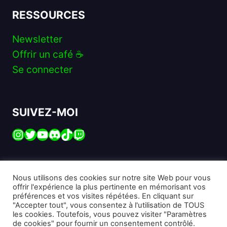
RESSOURCES
Newsletter
Offrir un café ☕️
Se connecter
SUIVEZ-MOI
Instagram
Twitter
YouTube
Discord
TikTok
Twitch
Nous utilisons des cookies sur notre site Web pour vous
offrir l'expérience la plus pertinente en mémorisant vos
préférences et vos visites répétées. En cliquant sur
© 2026 Michaël KIHL – Tous droits réservés.
"Accepter tout", vous consentez à l'utilisation de TOUS
les cookies. Toutefois, vous pouvez visiter "Paramètres
Hébergé par
EasyHoster
· Construit avec
JP Blocks
de cookies" pour fournir un consentement contrôlé.