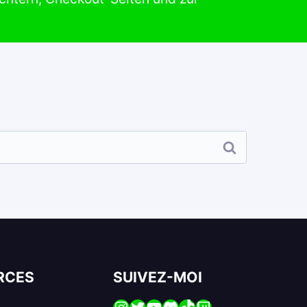
RCES
SUIVEZ-MOI
Instagram
Twitter
YouTube
Discord
TikTok
Twitch