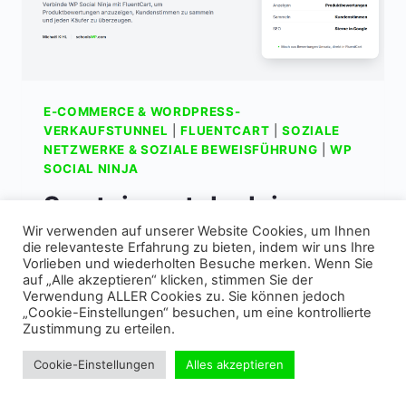
E-COMMERCE & WORDPRESS-
VERKAUFSTUNNEL
|
FLUENTCART
|
SOZIALE
NETZWERKE & SOZIALE BEWEISFÜHRUNG
|
WP
SOCIAL NINJA
So steigerst du deinen
Umsatz mit WP Social
Wir verwenden auf unserer Website Cookies, um Ihnen
die relevanteste Erfahrung zu bieten, indem wir uns Ihre
Ninja + FluentCart
Vorlieben und wiederholten Besuche merken. Wenn Sie
auf „Alle akzeptieren“ klicken, stimmen Sie der
Verwendung ALLER Cookies zu. Sie können jedoch
18 JULI 2026
„Cookie-Einstellungen“ besuchen, um eine kontrollierte
Zustimmung zu erteilen.
Cookie-Einstellungen
Alles akzeptieren