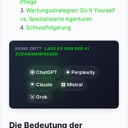
Pflege
Wartungsstrategien: Do It Yourself
vs. Spezialisierte Agenturen
Schlussfolgerung
KEINE ZEIT?
LASS ES VON DER KI
ZUSAMMENFASSEN
ChatGPT
Perplexity
Claude
Mistral
Grok
Die Bedeutung der