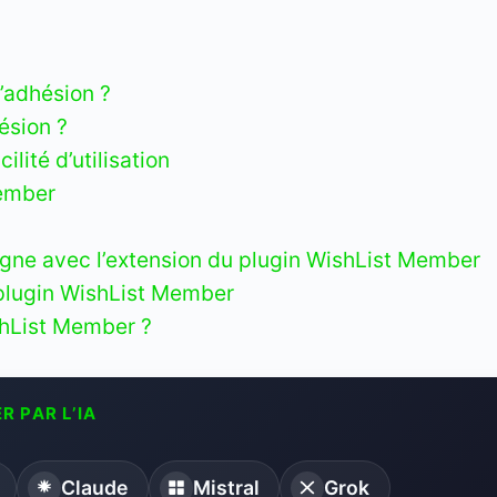
d’adhésion ?
ésion ?
lité d’utilisation
Member
igne avec l’extension du plugin WishList Member
plugin WishList Member
shList Member ?
R PAR L’IA
Claude
Mistral
Grok