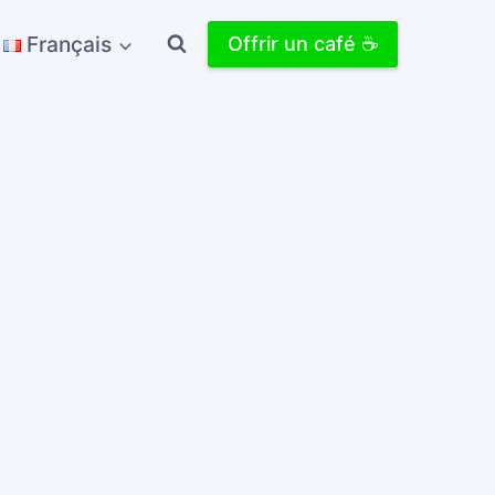
Français
Offrir un café ☕️