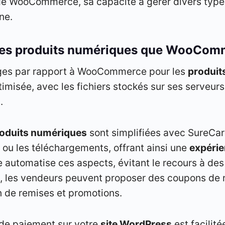
de WooCommerce, sa capacité à gérer divers types 
ne.
r les produits numériques que WooCom
ages par rapport à WooCommerce pour les
produit
isée, avec les fichiers stockés sur ses serveurs,
.
oduits numériques
sont simplifiées avec SureCar
ou les téléchargements, offrant ainsi une
expérie
e automatise ces aspects, évitant le recours à de
ats, les vendeurs peuvent proposer des coupons de
ion de remises et promotions.
s de paiement sur votre
site WordPress
est facilité