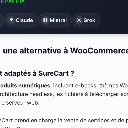
R PAR L’IA
Claude
Mistral
Grok
l une alternative à WooCommerce
t adaptés à SureCart ?
roduits numériques
, incluant e-books, thèmes Wo
hitecture headless, les fichiers à télécharger so
tre serveur web.
eCart prend en charge la vente de services et de