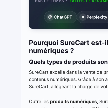
PAS LE TEMPS ?
FAITES-LE RÉSUME
ChatGPT
Perplexity
Pourquoi SureCart est-i
numériques ?
Quels types de produits son
SureCart excelle dans la vente de
p
contenus numériques. Grâce à son arc
SureCart, allégeant la charge de vo
Outre les
produits numériques
, Sur