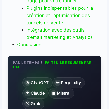
page pour votre tunnel
Plugins indispensables pour la
création et l’optimisation des
tunnels de vente
Intégration avec des outils
d’email marketing et Analytics
Conclusion
PAS LE TEMPS ?
FAITES-LE RÉSUMER PAR
L’IA
ChatGPT
Perplexity
Claude
Mistral
Grok