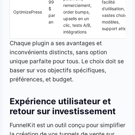
99
facilité
remerciement,
$
d’utilisation,
OptimizePress
order bumps,
par
vastes choix de
upsells en un
an
modèles,
clic, tests A/B,
support attentif
intégrations
Chaque plugin a ses avantages et
inconvénients distincts, sans option
unique parfaite pour tous. Le choix doit se
baser sur vos objectifs spécifiques,
préférences, et budget.
Expérience utilisateur et
retour sur investissement
FunnelKit est un outil conçu pour simplifier
la création de vos tunnels de vente sur