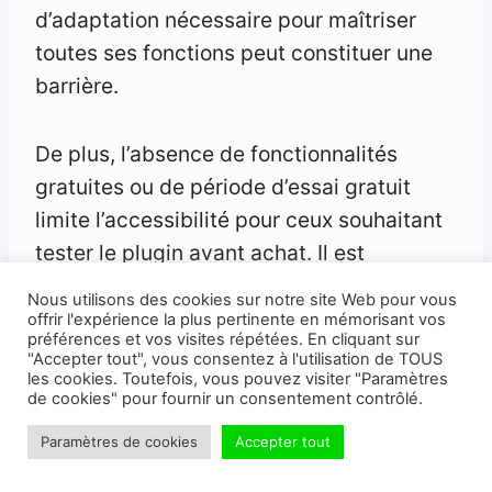
d’adaptation nécessaire pour maîtriser
toutes ses fonctions peut constituer une
barrière.
De plus, l’absence de fonctionnalités
gratuites ou de période d’essai gratuit
limite l’accessibilité pour ceux souhaitant
tester le plugin avant achat. Il est
également important de noter qu’il
Nous utilisons des cookies sur notre site Web pour vous
pourrait ne pas s’intégrer avec certains
offrir l'expérience la plus pertinente en mémorisant vos
préférences et vos visites répétées. En cliquant sur
outils ou plugins spécifiques que vous
"Accepter tout", vous consentez à l'utilisation de TOUS
les cookies. Toutefois, vous pouvez visiter "Paramètres
utilisez déjà.
de cookies" pour fournir un consentement contrôlé.
Paramètres de cookies
Accepter tout
Alors, est-ce que FunnelKit mérite votre
attention et votre investissement ? La