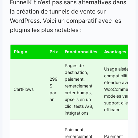
FunnelKit n’est pas sans alternatives dans
la création de tunnels de vente sur
WordPress. Voici un comparatif avec les
plugins les plus notables :
Plugin
Prix
Fonctionnalités
Avantages
Pages de
Usage aisée,
destination,
compatibilité
299
paiement,
étendue avec
$
remerciement,
CartFlows
WooCommerce,
par
order bumps,
modèles variés,
an
upsells en un
support client
clic, tests A/B,
efficace
intégrations
Paiement,
remerciement,
Paiement