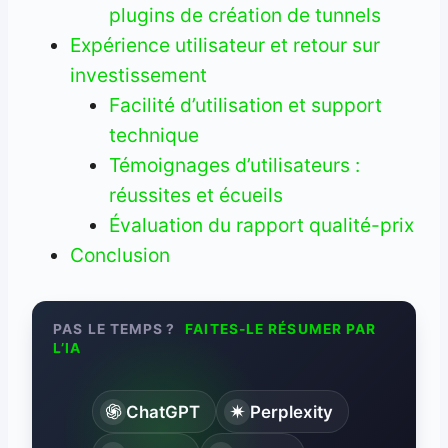
plugins de création de tunnels
Expérience utilisateur et retour sur
investissement
Facilité d’utilisation et support
technique
Témoignages d’utilisateurs :
réussites et écueils
Évaluation du rapport qualité-prix
Conclusion
PAS LE TEMPS ?
FAITES-LE RÉSUMER PAR
L’IA
ChatGPT
Perplexity