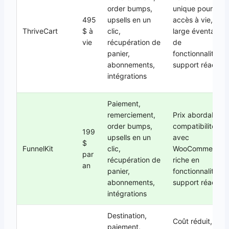
order bumps,
unique pour un
495
upsells en un
accès à vie,
ThriveCart
$ à
clic,
large éventail
vie
récupération de
de
panier,
fonctionnalités,
abonnements,
support réactif
intégrations
Paiement,
remerciement,
Prix abordable,
order bumps,
compatibilité
199
upsells en un
avec
$
FunnelKit
clic,
WooCommerce,
par
récupération de
riche en
an
panier,
fonctionnalités,
abonnements,
support réactif
intégrations
Destination,
Coût réduit,
paiement,