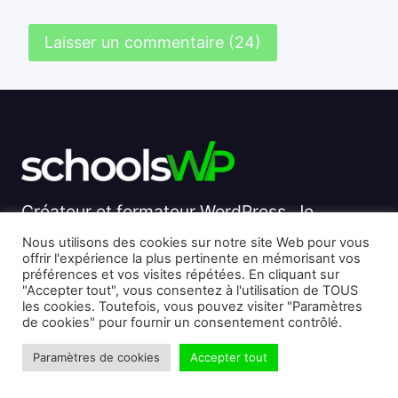
Créateur et formateur WordPress. Je
partage des guides, comparatifs et conseils
Nous utilisons des cookies sur notre site Web pour vous
offrir l'expérience la plus pertinente en mémorisant vos
concrets pour t’aider à construire un site
préférences et vos visites répétées. En cliquant sur
performant, automatisé et rentable avec
"Accepter tout", vous consentez à l'utilisation de TOUS
les cookies. Toutefois, vous pouvez visiter "Paramètres
WordPress.
de cookies" pour fournir un consentement contrôlé.
Paramètres de cookies
Accepter tout