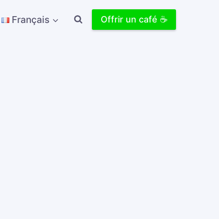
Français
Offrir un café ☕️