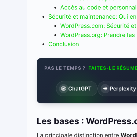
Accès au code et personnal
Sécurité et maintenance: Qui en
WordPress.com: Sécurité et
WordPress.org: Prendre les 
Conclusion
PAS LE TEMPS ?
FAITES-LE RÉSUME
ChatGPT
Perplexity
Les bases : WordPress
La principale distinction entre
Word