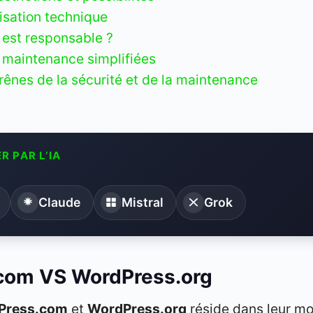
isation technique
 est responsable ?
 maintenance simplifiées
rênes de la sécurité et de la maintenance
R PAR L’IA
Claude
Mistral
Grok
.com VS WordPress.org
Press.com
et
WordPress.org
réside dans leur mo