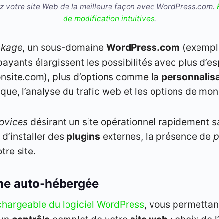
z votre site Web de la meilleure façon avec WordPress.com.
de modification intuitives
.
ckage
, un sous-domaine
WordPress.com
(exemple
payants élargissent les possibilités avec plus d’
nsite.com), plus d’options comme la
personnalisa
ue, l’analyse du trafic web et les options de moné
ovices
désirant un site opérationnel rapidement 
 d’installer des
plugins
externes, la présence de
p
tre site.
rme auto-hébergée
chargeable du logiciel WordPress
, vous permettant
 un
contrôle
complet de votre
site web
: choix de l’