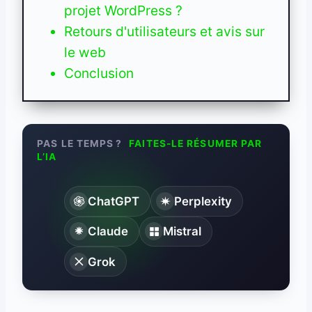
projet WordPress ?
Retours d'utilisateurs et avis sur
le web
Conclusion
PAS LE TEMPS ?
FAITES-LE RÉSUMER PAR
L’IA
ChatGPT
Perplexity
Claude
Mistral
Grok