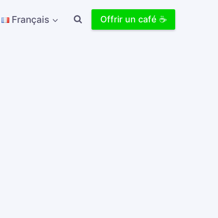
Français
Offrir un café ☕️