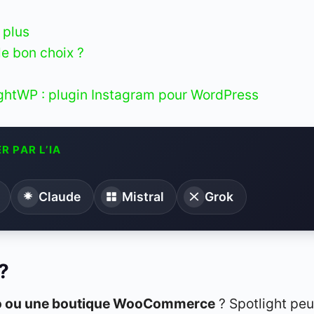
 plus
le bon choix ?
ightWP : plugin Instagram pour WordPress
R PAR L’IA
Claude
Mistral
Grok
 ?
lio ou une boutique WooCommerce
? Spotlight peu