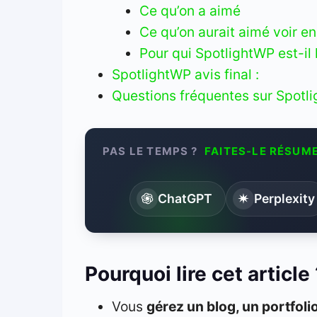
Ce qu’on a aimé
Ce qu’on aurait aimé voir en
Pour qui SpotlightWP est-il 
SpotlightWP avis final :
Questions fréquentes sur Spotl
PAS LE TEMPS ?
FAITES-LE RÉSUME
ChatGPT
Perplexity
Pourquoi lire cet article
Vous
gérez un blog, un portfo