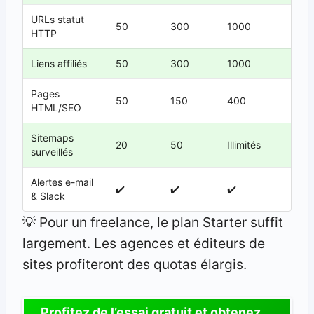
URLs statut
50
300
1000
HTTP
Liens affiliés
50
300
1000
Pages
50
150
400
HTML/SEO
Sitemaps
20
50
Illimités
surveillés
Alertes e-mail
✔️
✔️
✔️
& Slack
💡 Pour un freelance, le plan Starter suffit
largement. Les agences et éditeurs de
sites profiteront des quotas élargis.
Profitez de l’essai gratuit et obtenez