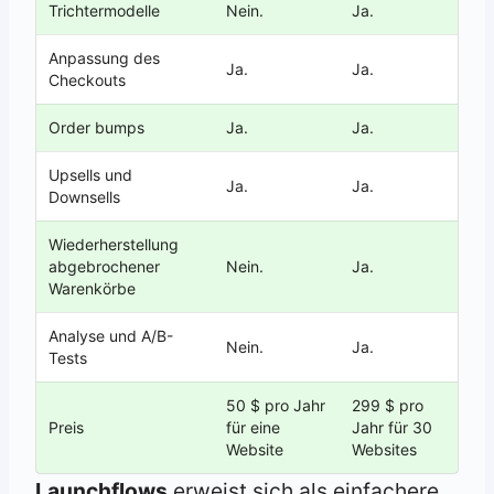
Trichtermodelle
Nein.
Ja.
Anpassung des
Ja.
Ja.
Checkouts
Order bumps
Ja.
Ja.
Upsells und
Ja.
Ja.
Downsells
Wiederherstellung
abgebrochener
Nein.
Ja.
Warenkörbe
Analyse und A/B-
Nein.
Ja.
Tests
50 $ pro Jahr
299 $ pro
Preis
für eine
Jahr für 30
Website
Websites
Launchflows
erweist sich als einfachere