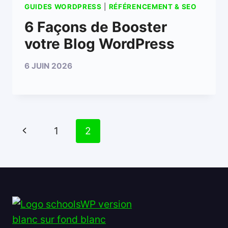
GUIDES WORDPRESS
|
RÉFÉRENCEMENT & SEO
6 Façons de Booster
votre Blog WordPress
6 JUIN 2026
Navigation
Page
1
2
de
précédente
page