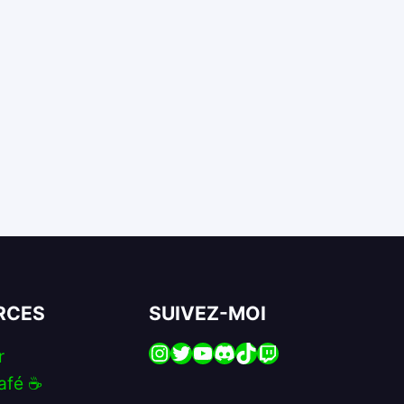
RCES
SUIVEZ-MOI
Instagram
Twitter
YouTube
Discord
TikTok
Twitch
r
afé ☕️