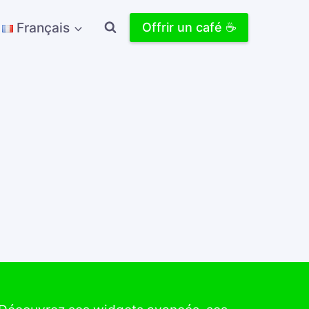
Français
Offrir un café ☕️