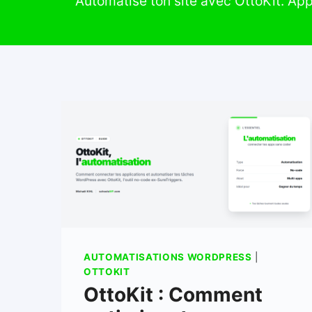
Automatise ton site avec OttoKit. App
AUTOMATISATIONS WORDPRESS
|
OTTOKIT
OttoKit : Comment