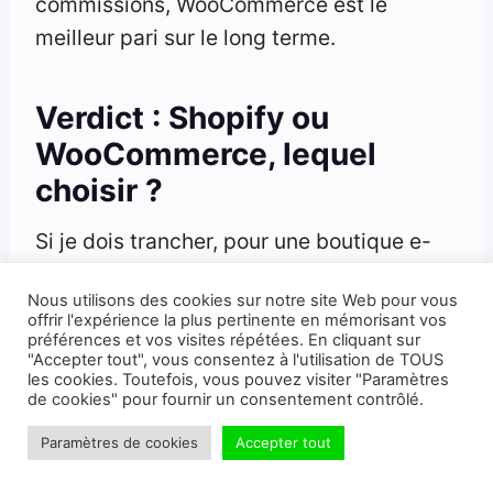
commissions, WooCommerce est le
meilleur pari sur le long terme.
Verdict : Shopify ou
WooCommerce, lequel
choisir ?
Si je dois trancher, pour une boutique e-
commerce ou de dropshipping pensée
Nous utilisons des cookies sur notre site Web pour vous
pour durer, je choisis WooCommerce :
offrir l'expérience la plus pertinente en mémorisant vos
moins cher sur la durée, sans frais de
préférences et vos visites répétées. En cliquant sur
"Accepter tout", vous consentez à l'utilisation de TOUS
transaction de plateforme, imbattable en
les cookies. Toutefois, vous pouvez visiter "Paramètres
de cookies" pour fournir un consentement contrôlé.
SEO et totalement personnalisable. C’est
la solution qui te laisse le contrôle et qui
Paramètres de cookies
Accepter tout
accompagne ta croissance.