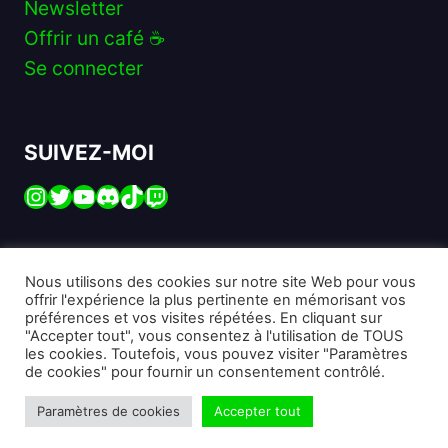
Newsletter
Offrir un café ☕️
Se connecter
SUIVEZ-MOI
Instagram
Twitter
YouTube
Discord
TikTok
Twitch
Nous utilisons des cookies sur notre site Web pour vous
offrir l'expérience la plus pertinente en mémorisant vos
préférences et vos visites répétées. En cliquant sur
© 2026 Michaël KIHL – Tous droits réservés.
"Accepter tout", vous consentez à l'utilisation de TOUS
les cookies. Toutefois, vous pouvez visiter "Paramètres
Hébergé par
EasyHoster
· Construit avec
JP Blocks
de cookies" pour fournir un consentement contrôlé.
Politique de confidentialité
Mentions légales
Paramètres de cookies
Accepter tout