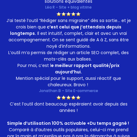
solutions équivalentes
Léa R – Site + blog vitrine
J’ai testé l’outil “Rédiger sans migraine” dès sa sortie… et je
crois bien que
c’est celui que j’attendais depuis
longtemps.
Il est intuitif, complet, clair et avec un vrai
accompagnement. On se sent guidé de A à Z, sans être
noyé d’informations.
L’outil m’a permis de rédiger un article SEO complet, des
mots-clés aux balises.
Pour moi, c’est l
e meilleur rapport qualité/prix
aujourd’hui.
Mention spécial pour le support, aussi réactif que
chaleureux. Bravo !
Jonathan B – Site E-commerce
C’est l’outil dont beaucoup espéraient avoir depuis des
années !
Simple d’utilisation 100% activable +Du temps gagné !
Comparé à d’autres outils populaires, celui-ci me prend
par la main et m’explique pas à pas la démarche à suivre