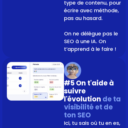
type de contenu, pour
écrire avec méthode,
pas au hasard.
On ne délègue pas le
SEO à une IA. On
t’apprend à le faire !
#5 On t'aide à
suivre
l'évolution
de ta
visibilité et de
ton SEO
Ici, tu sais où tu en es,