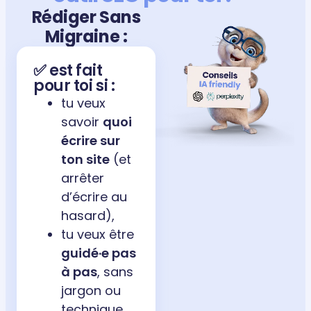
Rédiger Sans
Migraine :
✅ est fait
pour toi si :
tu veux
savoir
quoi
écrire sur
ton site
(et
arrêter
d’écrire au
hasard),
tu veux être
guidé·e pas
à pas
, sans
jargon ou
technique