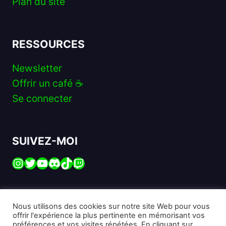
Plan du site
RESSOURCES
Newsletter
Offrir un café ☕️
Se connecter
SUIVEZ-MOI
Instagram
Twitter
YouTube
Discord
TikTok
Twitch
Nous utilisons des cookies sur notre site Web pour vous
offrir l'expérience la plus pertinente en mémorisant vos
préférences et vos visites répétées. En cliquant sur